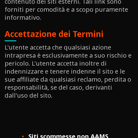
contenuto dei siti esterni. Tali link sono
forniti per comodità e a scopo puramente
informativo.
Accettazione dei Termini
L'utente accetta che qualsiasi azione
intrapresa è esclusivamente a suo rischio e
pericolo. L'utente accetta inoltre di
indennizzare e tenere indenne il sito e le
sue affiliate da qualsiasi reclamo, perdita o
responsabilità, se del caso, derivanti
dall'uso del sito.
Siti scommesse non AAMS